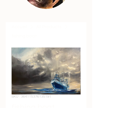
Accueil
All Products
fishing boat
SKU : 364115376135191
fishing boat
Prix
€2,500.00
Quantité
*