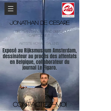
Jonathan De Cesare
Belgian Painter and Press
Cartoonist
Artiste Royal Talens
Exposé au Rijksmuseum Amsterdam,
dessinateur au procès des attentats
en Belgique, collaborateur du
journal Le Figaro.
Contactez-moi